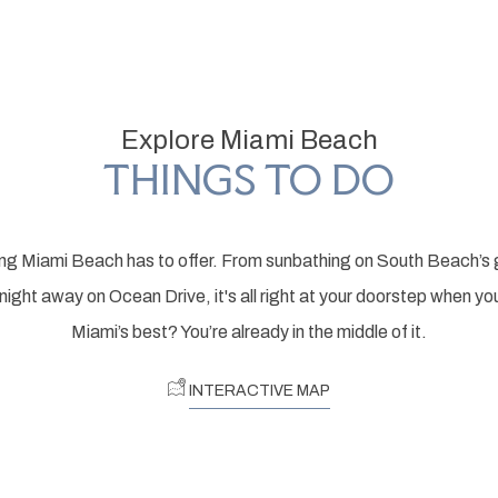
Explore Miami Beach
THINGS TO DO
ing Miami Beach has to offer. From sunbathing on South Beach’s 
 night away on Ocean Drive, it's all right at your doorstep when y
Miami’s best? You’re already in the middle of it.
INTERACTIVE MAP