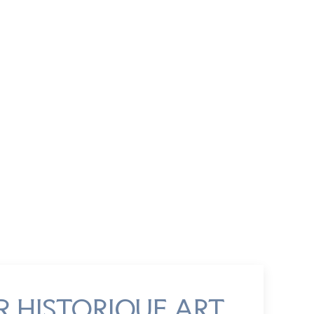
MMUS
TES À PIED DE L'HÔTEL
 Beach, le parc Lummus propose des sentiers
 des équipements d'exercice en plein air et de
 C'est un endroit idéal pour se détendre et
e plein air.
RAIRE
EN SAVOIR PLUS
R HISTORIQUE ART